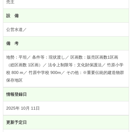
売主
設 備
公営水道／
備 考
地勢：平坦／
条件等：現状渡し／
区画数：販売区画数1区画
（総区画数 1区画）／
法令上制限等：文化財保護法／
竹原小学
校 800 m／ 竹原中学校 900m／
その他：※重要伝統的建造物群
保存地区
情報登録日
2025年 10月 11日
更新予定日