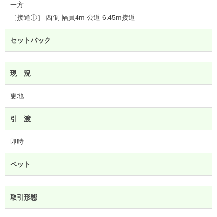
一方
［接道①］ 西側 幅員4m 公道 6.45m接道
セットバック
現 況
更地
引 渡
即時
ペット
取引形態